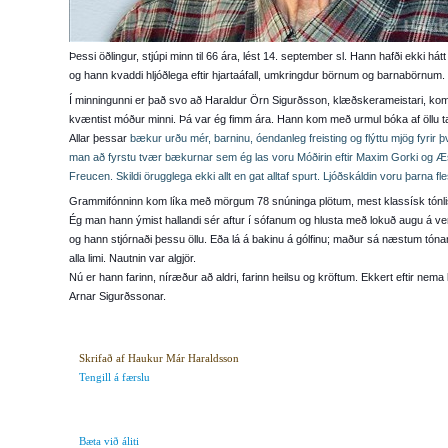
Þessi öðlingur, stjúpi minn til 66 ára, lést 14. september sl. Hann hafði ekki hát
og hann kvaddi hljóðlega eftir hjartaáfall, umkringdur börnum og barnabörnum. Þ
Í minningunni er það svo að Haraldur Örn Sigurðsson, klæðskerameistari, kom
kvæntist móður minni. Þá var ég fimm ára. Hann kom með urmul bóka af öllu t
Allar þessar
bækur urðu mér, barninu, óendanleg freisting og flýttu mjög fyrir þv
man að fyrstu tvær bækurnar sem ég las voru Móðirin eftir Maxim Gorki og Æs
Freucen. Skildi örugglega ekki allt en gat alltaf spurt. Ljóðskáldin voru þarna f
Grammifónninn kom líka með mörgum 78 snúninga plötum, mest klassísk tónlis
Ég man hann ýmist hallandi sér aftur í sófanum og hlusta með lokuð augu á ve
og hann stjórnaði þessu öllu. Eða lá á bakinu á gólfinu; maður sá næstum tóna
alla limi. Nautnin var algjör.
Nú er hann farinn, níræður að aldri, farinn heilsu og kröftum. Ekkert eftir nem
Arnar Sigurðssonar.
Skrifað af Haukur Már Haraldsson
Tengill á færslu
Bæta við áliti