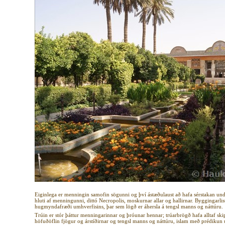
Eiginlega er menningin samofin sögunni og því ástæðulaust að hafa sérstakan und
hluti af menningunni, dittó Necropolis, moskurnar allar og hallirnar. Byggingarlis
hugmyndafræði umhverfisins, þar sem lögð er áhersla á tengsl manns og náttúru.
Trúin er stór þáttur menningarinnar og þróunar hennar; trúarbrögð hafa alltaf skip
höfuðöflin fjögur og árstíðirnar og tengsl manns og náttúru, islam með prédikun um 