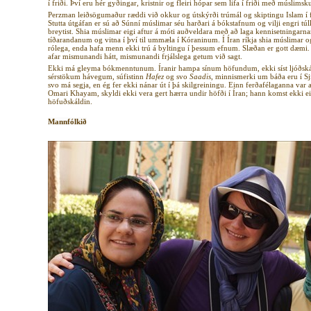
í friði. Því eru hér gyðingar, kristnir og fleiri hópar sem lifa í friði með mús
Perzman leiðsögumaður ræddi við okkur og útskýrði trúmál og skiptingu Islam í fy
Stutta útgáfan er sú að Súnní múslimar séu harðari á bókstafnum og vilji engri tú
breytist. Shia múslimar eigi aftur á móti auðveldara með að laga kennisetningarn
tíðarandanum og vitna í því til ummæla í Kóraninum. Í Íran ríkja shia múslimar og
rólega, enda hafa menn ekki trú á byltingu í þessum efnum. Slæðan er gott dæmi.
afar mismunandi hátt, mismunandi frjálslega getum við sagt.
Ekki má gleyma bókmenntunum. Íranir hampa sínum höfundum, ekki síst ljóðská
sérstökum hávegum, súfistinn
Hafez
og svo
Saadis
, minnismerki um báða eru í Sji
svo má segja, en ég fer ekki nánar út í þá skilgreiningu. Einn ferðafélaganna var 
Omari Khayam, skyldi ekki vera gert hærra undir höfði í Íran; hann komst ekki ein
höfuðskáldin.
Mannfólkið