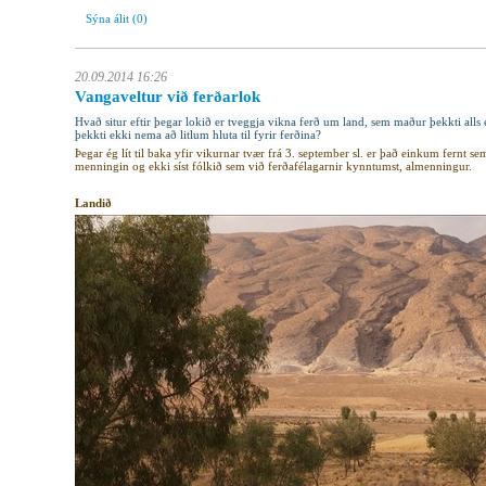
Sýna álit
(0)
20.09.2014 16:26
Vangaveltur við ferðarlok
Hvað situr eftir þegar lokið er tveggja vikna ferð um land, sem maður þekkti alls
þekkti ekki nema að litlum hluta til fyrir ferðina?
Þegar ég lít til baka yfir vikurnar tvær frá 3. september sl. er það einkum fernt s
menningin og ekki síst fólkið sem við ferðafélagarnir kynntumst, almenningur.
Landið