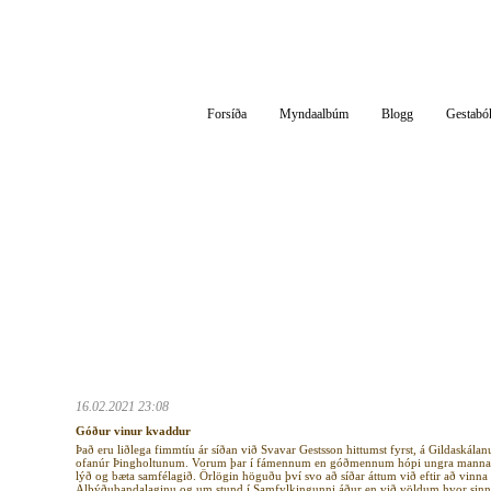
Af Silfurgarði
Hitt og þetta um áhugaverð og athyglisverð efni
Forsíða
Myndaalbúm
Blogg
Gestabó
16.02.2021 23:08
Góður vinur kvaddur
Það eru liðlega fimmtíu ár síðan við Svavar Gestsson hittumst fyrst, á Gildaskála
ofanúr Þingholtunum. Vorum þar í fámennum en góðmennum hópi ungra manna sem
lýð og bæta samfélagið. Örlögin höguðu því svo að síðar áttum við eftir að vinn
Alþýðubandalaginu og um stund í Samfylkingunni áður en við völdum hvor sinn f