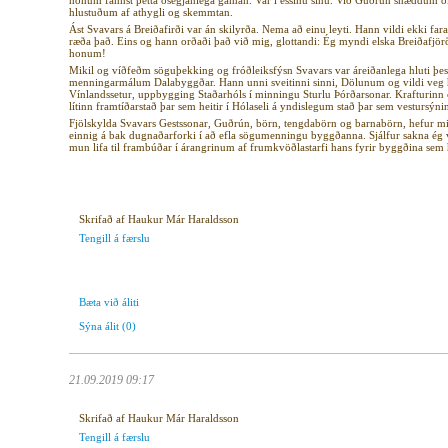
honum fannst þetta ósegjanlega gaman. Var í essinu sínu. Við Guðrún snæddum 
hlustuðum af athygli og skemmtan.
Ást Svavars á Breiðafirði var án skilyrða. Nema að einu leyti. Hann vildi ekki fara 
ræða það. Eins og hann orðaði það við mig, glottandi: Ég myndi elska Breiðafjörði
honum!
Mikil og víðfeðm söguþekking og fróðleiksfýsn Svavars var áreiðanlega hluti þess
menningarmálum Dalabyggðar. Hann unni sveitinni sinni, Dölunum og vildi veg 
Vínlandssetur, uppbygging Staðarhóls í minningu Sturlu Þórðarsonar. Krafturinn
lítinn framtíðarstað þar sem heitir í Hólaseli á yndislegum stað þar sem vestursýnin
Fjölskylda Svavars Gestssonar, Guðrún, börn, tengdabörn og barnabörn, hefur m
einnig á bak dugnaðarforki í að efla sögumenningu byggðanna. Sjálfur sakna ég v
mun lifa til frambúðar í árangrinum af frumkvöðlastarfi hans fyrir byggðina sem
Skrifað af Haukur Már Haraldsson
Tengill á færslu
Bæta við áliti
Sýna álit
(0)
21.09.2019 09:17
Skrifað af Haukur Már Haraldsson
Tengill á færslu