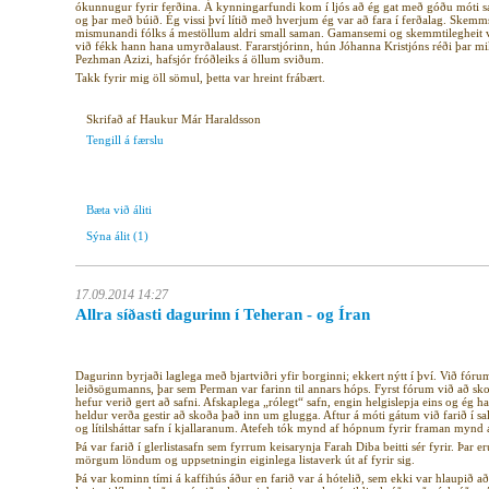
ókunnugur fyrir ferðina. Á kynningarfundi kom í ljós að ég gat með góðu móti sa
og þar með búið. Ég vissi því lítið með hverjum ég var að fara í ferðalag. Skemms
mismunandi fólks á mestöllum aldri small saman. Gamansemi og skemmtilegheit vo
við fékk hann hana umyrðalaust. Fararstjórinn, hún Jóhanna Kristjóns réði þar 
Pezhman Azizi, hafsjór fróðleiks á öllum sviðum.
Takk fyrir mig öll sömul, þetta var hreint frábært.
Skrifað af Haukur Már Haraldsson
Tengill á færslu
Bæta við áliti
Sýna álit
(1)
17.09.2014 14:27
Allra síðasti dagurinn í Teheran - og Íran
Dagurinn byrjaði laglega með bjartviðri yfir borginni; ekkert nýtt í því. Við fó
leiðsögumanns, þar sem Perman var farinn til annars hóps. Fyrst fórum við að sk
hefur verið gert að safni. Afskaplega „rólegt“ safn, engin helgislepja eins og ég ha
heldur verða gestir að skoða það inn um glugga. Aftur á móti gátum við farið í s
og lítilsháttar safn í kjallaranum. Atefeh tók mynd af hópnum fyrir framan mynd 
Þá var farið í glerlistasafn sem fyrrum keisarynja Farah Diba beitti sér fyrir. Þa
mörgum löndum og uppsetningin eiginlega listaverk út af fyrir sig.
Þá var kominn tími á kaffihús áður en farið var á hótelið, sem ekki var hlaupið a