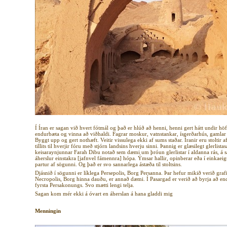
Í Íran er sagan við hvert fótmál og það er hlúð að henni, henni gert hátt undir h
endurbæta og vinna að viðhaldi. Fagrar moskur, vatnstankar, ísgerðarhús, gamlar 
Byggt upp og gert nothæft. Veitir vissulega ekki af sums staðar. Íranir eru stolti
tillits til hverjir fóru með stjórn landsins hverju sinni. Þannig er glæsilegt glerlistasa
keisaraynjunnar Farah Dibu notað sem dæmi um þróun glerlistar í aldanna rás, á
áherslur einstakra [jafnvel fámennra] hópa. Ýmsar hallir, opinberar eða í einkaeig
partur af sögunni. Og það er svo sannarlega ástæða til stoltsins.
Djásnið í sögunni er líklega Persepolis, Borg Persanna. Þar hefur mikið verið graf
Necropolis, Borg hinna dauðu, er annað dæmi. Í Pasargad er verið að byrja að e
fyrsta Persakonungs. Svo mætti lengi telja.
Sagan kom mér ekki á óvart en áherslan á hana gladdi mig
Menningin