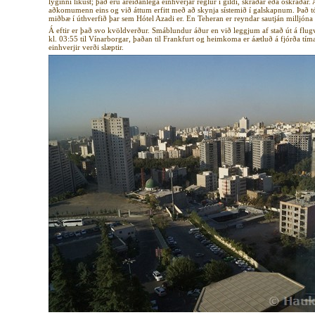
lyginni líkust; það eru áreiðanlega einhverjar reglur í gildi, skráðar eða óskráðar
aðkomumenn eins og við áttum erfitt með að skynja sístemið í galskapnum. Það t
miðbæ í úthverfið þar sem Hótel Azadi er. En Teheran er reyndar sautján milljóna 
Á eftir er það svo kvöldverður. Smáblundur áður en við leggjum af stað út á flugvö
kl. 03:55 til Vínarborgar, þaðan til Frankfurt og heimkoma er áætluð á fjórða tí
einhverjir verði slæptir.