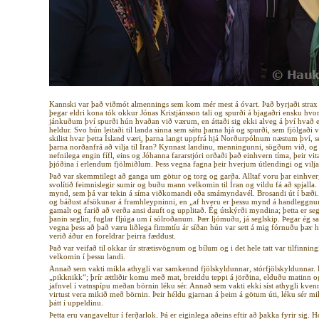
Kannski var það viðmót almennings sem kom mér mest á óvart. Það byrjaði strax í
þegar eldri kona tók okkur Jónas Kristjánsson tali og spurði á bjagaðri ensku hvor
jánkuðum því spurði hún hvaðan við værum, en áttaði sig ekki alveg á því hvað eð
heldur. Svo hún leitaði til landa sinna sem sátu þarna hjá og spurði, sem fjölgað
skilist hvar þetta Ísland væri, þarna langt uppfrá hjá Norðurpólnum næstum því, 
þarna norðanfrá að vilja til Íran? Kynnast landinu, menningunni, sögðum við, og f
nefnilega engin fífl, eins og Jóhanna fararstjóri orðaði það einhvern tíma, þeir vi
þjóðina í erlendum fjölmiðlum. Þess vegna fagna þeir hverjum útlendingi og vilja 
Það var skemmtilegt að ganga um götur og torg og garða. Alltaf voru þar einhverj
svolítið feimnislegir sumir og buðu mann velkomin til Íran og vildu fá að spjalla.
mynd, sem þá var tekin á síma viðkomandi eða smámyndavél. Brosandi út í bæði. 
og báðust afsökunar á framhleypninni, en „af hveru er þessu mynd á handleggnum á
gamalt og farið að verða ansi dauft og upplitað. Ég útskýrði myndina; þetta er segl
þanin seglin, fuglar fljúga um í sólroðanum. Þær ljómuðu, já seglskip. Þegar ég
vegna þess að það væru liðlega fimmtíu ár síðan hún var sett á mig fórnuðu þær 
verið áður en foreldrar þeirra fæddust.
Það var veifað til okkar úr strætisvögnum og bílum og i det hele tatt var tilfinni
velkomin í þessu landi.
Annað sem vakti mikla athygli var samkennd fjölskyldunnar, stórfjölskyldunnar. 
„pikknikk“; þrír ættliðir komu með mat, breiddu teppi á jörðina, elduðu matinn o
jafnvel í vatnspípu meðan börnin léku sér. Annað sem vakti ekki síst athygli kv
virtust vera mikið með börnin. Þeir héldu gjarnan á þeim á götum úti, léku sér mi
þátt í uppeldinu.
Þetta eru vangaveltur í ferðarlok. Þá er eiginlega aðeins eftir að þakka fyrir sig