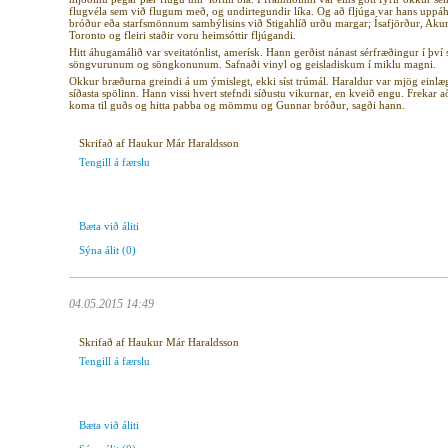
flugvéla sem við flugum með, og undirtegundir líka. Og að fljúga var hans uppáh
bróður eða starfsmönnum sambýlisins við Stigahlíð urðu margar; Ísafjörður, Akur
Toronto og fleiri staðir voru heimsóttir fljúgandi.
Hitt áhugamálið var sveitatónlist, amerísk. Hann gerðist nánast sérfræðingur í því
söngvurunum og söngkonunum. Safnaði vinyl og geisladiskum í miklu magni.
Okkur bræðurna greindi á um ýmislegt, ekki síst trúmál. Haraldur var mjög einlæ
síðasta spölinn. Hann vissi hvert stefndi síðustu vikurnar, en kveið engu. Frekar 
koma til guðs og hitta pabba og mömmu og Gunnar bróður, sagði hann.
Skrifað af Haukur Már Haraldsson
Tengill á færslu
Bæta við áliti
Sýna álit
(0)
04.05.2015 14:49
Skrifað af Haukur Már Haraldsson
Tengill á færslu
Bæta við áliti