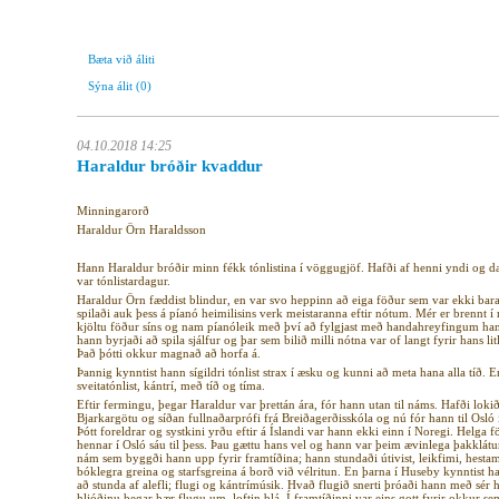
Bæta við áliti
Sýna álit
(0)
04.10.2018 14:25
Haraldur bróðir kvaddur
Minningarorð
Haraldur Örn Haraldsson
Hann Haraldur bróðir minn fékk tónlistina í vöggugjöf. Hafði af henni yndi og dæ
var tónlistardagur.
Haraldur Örn fæddist blindur, en var svo heppinn að eiga föður sem var ekki bar
spilaði auk þess á píanó heimilisins verk meistaranna eftir nótum. Mér er brennt í m
kjöltu föður síns og nam píanóleik með því að fylgjast með handahreyfingum han
hann byrjaði að spila sjálfur og þar sem bilið milli nótna var of langt fyrir hans 
Það þótti okkur magnað að horfa á.
Þannig kynntist hann sígildri tónlist strax í æsku og kunni að meta hana alla tíð.
sveitatónlist, kántrí, með tíð og tíma.
Eftir fermingu, þegar Haraldur var þrettán ára, fór hann utan til náms. Hafði lo
Bjarkargötu og síðan fullnaðarprófi frá Breiðagerðisskóla og nú fór hann til Osló 
Þótt foreldrar og systkini yrðu eftir á Íslandi var hann ekki einn í Noregi. Helg
hennar í Osló sáu til þess. Þau gættu hans vel og hann var þeim ævinlega þakklátur
nám sem byggði hann upp fyrir framtíðina; hann stundaði útivist, leikfimi, hest
bóklegra greina og starfsgreina á borð við vélritun. En þarna í Huseby kynntist 
að stunda af alefli; flugi og kántrímúsik. Hvað flugið snerti þróaði hann með sér 
hljóðinu þegar þær flugu um loftin blá. Í framtíðinni var eins gott fyrir okkur 