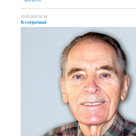
Sýna álit
(0)
23.09.2014 10:50
Kveðjustund