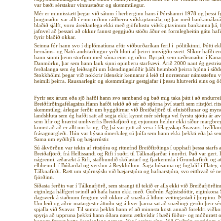
var bæði sérstakur vinnustaður og skemmtilegur.
Mér er minnisstætt þegar við sátum í herberginu hans í Þórshamri 1978 og þessi fy
þingmaður var allt í einu orðinn ráðherra viðskiptamála, og þar með bankamálará
blaðið sjálft, voru áreiðanlega ekki með gjöfulustu viðskiptavinum bankanna þá,
jafnvel að þessari að okkur fannst geggjuðu stöðu áður en formlegheitin gátu hafi
fyrir blaðið okkar.
Seinna fór hann svo í diplómatíuna eftir viðburðaríkan feril í pólitíkinni. Þótti ek
hernáms- og Nató-andstæðingur yrði hluti af þeirri innvígðu sveit. Slíkur hafði en
hann sinnti þeim störfum með sóma eins og öðru. Byrjaði sem ræðismaður í Kanada
Danmörku, þar sem hann lauk sinni opinberu starfsævi. Árið 2000 naut ég gestrisn
ferðalanga sem ég leiðsagði um Íslendingaslóðir þáði heimboð þeirra hjóna í síð
Stokkhólmi þegar við nokkrir íslenskir kennarar á leið til norrænnar námsstefnu v
heimili þeirra. Rausnarlegir og skemmtilegir gestgjafar í þessu hlutverki eins og 
Fyrir sex árum eða sjö hafði hann svo samband og bað mig taka þátt í að endurreis
Breiðfirðingafélagsins.Hann hafði tekið að sér að stjórna því starfi sem ritstjóri r
skemmtileg; árlegar ferðir um byggðirnar við Breiðafjörð til efnisöflunar og my
landshluta sem ég hafði satt að segja ekki kynnt mér sérlega vel fyrstu sjötíu ár æ
sem lifir og hrærist umhverfis Breiðafjörð og eyjunum heldur ekki síður margbr
komst að að er allt um kring. Og þá var gott að vera í félagsskap Svavars, hvílíku
frásagnargleði. Hún var býsna ómerkileg sú þúfa sem hann ekki þekkti eða þá sem 
Sama um eyðibýli og bæjarrústir.
Sú ákvörðun var tekin af ritstjóra og ritnefnd Breiðfirðings í upphafi þessa starfs a
Breiðafjörð; frá Hellissandi og Rifi í suðri til Tálknafjarðar í norðri. Það var ger
nágrenni, æðarækt á Rifi, staðbundið skólastarf og fjarkennsla í Grundarfirði og 
elliheimili í Búðardal og verslun á Reykhólum. Saga húsanna og fuglalíf í Flatey, 
Tálknafirði. Rætt um stjórnsýslu við bæjarstjóra og hafnarstjóra, svo eitthvað sé 
fjörðinn.
Síðasta ferðin var í Tálknafjörð, sem strangt til tekið er alls ekki við Breiðafjörði
eiginlega hálfgert svindl að hafa hann ekki með. Guðrún Ágústsdóttir, eiginkona S
dagsverk á staðnum fengum við okkur að snæða á litlum veitingastað í þorpinu. Þ
Um leið og aðrir matargestir áttuðu sig á hver þarna sat að snæðingi gerðu þeir sér
spjalla við Svavar. Til sumra þekkti hann ef að minnsta kosti annað foreldri viðko
spyrja að uppruna þekkti hann óðara næstu ættkvíslir í bæði föður- og móðurætt o