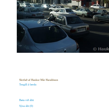
Skrifað af Haukur Már Haraldsson
Tengill á færslu
Bæta við áliti
Sýna álit
(0)