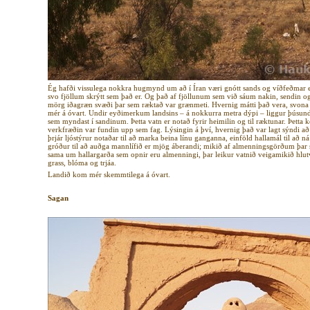
Ég hafði vissulega nokkra hugmynd um að í Íran væri gnótt sands og víðfeðmar e
svo fjöllum skrýtt sem það er. Og það af fjöllunum sem við sáum nakin, sendin og 
mörg iðagræn svæði þar sem ræktað var grænmeti. Hvernig mátti það vera, svona 
mér á óvart. Undir eyðimerkum landsins – á nokkurra metra dýpi – liggur þúsund
sem myndast í sandinum. Þetta vatn er notað fyrir heimilin og til ræktunar. Þetta k
verkfræðin var fundin upp sem fag. Lýsingin á því, hvernig það var lagt sýndi að
þrjár ljóstýrur notaðar til að marka beina línu ganganna, einföld hallamál til að 
gróður til að auðga mannlífið er mjög áberandi; mikið af almenningsgörðum þa
sama um hallargarða sem opnir eru almenningi, þar leikur vatnið veigamikið hlutve
grass, blóma og trjáa.
Landið kom mér skemmtilega á óvart.
Sagan